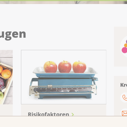
ugen
Kr
Risikofaktoren