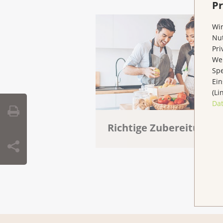
Pr
Wir
Nut
Pri
Wen
Spe
Ein
(Li
Da
Richtige Zubereitung