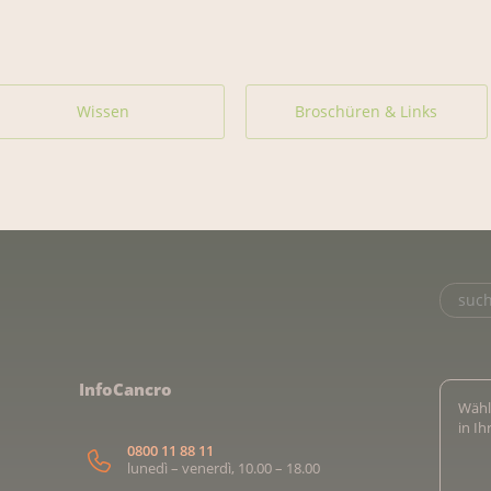
Wissen
Broschüren & Links
InfoCancro
Wähl
in I
0800 11 88 11
lunedì – venerdì, 10.00 – 18.00