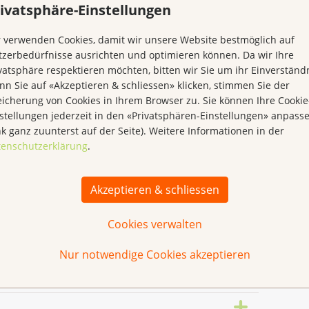
ivatsphäre-Einstellungen
renelementen sollten nur bei einem diagnostizierten
rztin oder einem Arzt eingenommen werden.
 verwenden Cookies, damit wir unsere Website bestmöglich auf
zerbedürfnisse ausrichten und optimieren können. Da wir Ihre
vatsphäre respektieren möchten, bitten wir Sie um ihr Einverständn
n Sie auf «Akzeptieren & schliessen» klicken, stimmen Sie der
icherung von Cookies in Ihrem Browser zu. Sie können Ihre Cookie
stellungen jederzeit in den «Privatsphären-Einstellungen» anpass
nk ganz zuunterst auf der Seite). Weitere Informationen in der
des
tenschutzerklärung
.
, der
Körper
be. Der
halt ist
als
aushalt
örper
Akzeptieren & schliessen
e,
o
ssten
twa 3
Cookies verwalten
fte aus
Eisens
rt zu
 wird
 liefert
oglobins
 Körper
anismen
Nur notwendige Cookies akzeptieren
n auf
tandteil
 Jede
wenig
id macht
 20 %
halb
rper
.
eber
ddrüse
n sich
25 g ist
urück.
iums im
lstoff