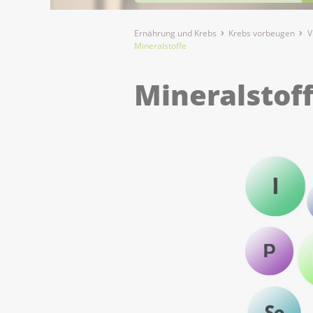
Ernährung und Krebs
Krebs vorbeugen
V
Mineralstoffe
Mineralstof