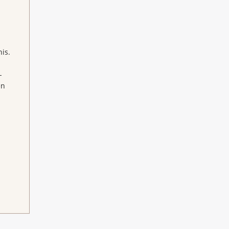
is.
-
en