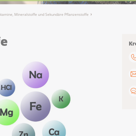
itamine, Mineralstoffe und Sekundäre Pflanzenstoffe
fe
Kr