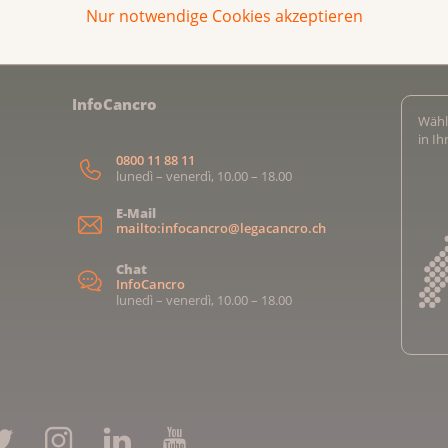
Nur notwendige Cookies akzeptieren
InfoCancro
Wähl
in I
0800 11 88 11
lunedì – venerdì, 10.00 – 18.00
E-Mail
mailto:infocancro@legacancro.ch
Chat
InfoCancro
lunedì – venerdì, 10.00 – 18.00
Kreb
Kreb
Kreb