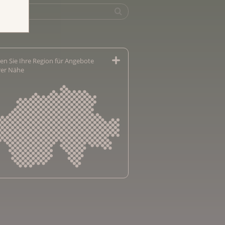
en Sie Ihre Region für Angebote
hrer Nähe
sliga Aargau
sliga beider Basel
sliga Bern