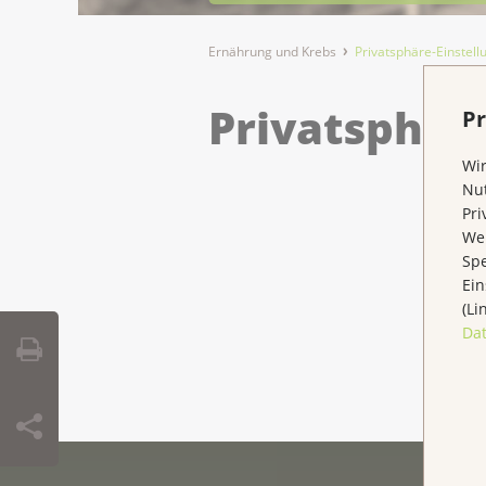
Ernährung und Krebs
Privatsphäre-Einstel
Privatsphär
Pr
Wir
Nut
Pri
Wen
Spe
Ein
(Li
Da