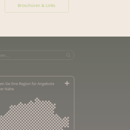
Broschüren & Links
en Sie Ihre Region für Angebote
hrer Nähe