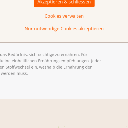
Akzeptieren & schliessen
Cookies verwalten
ktionen und den Stoffwechsel verändern.
rebserkrankung der Bedarf an Kalorien (abgekürzt
kcal
)
Nur notwendige Cookies akzeptieren
dem beeinflussen Krebstherapien unter Umständen den
rationen an Organen erfordern eine angepasste
as Bedürfnis, sich «richtig» zu ernähren. Für
 keine einheitlichen Ernährungsempfehlungen. Jeder
 den Stoffwechsel ein, weshalb die Ernährung den
t werden muss.