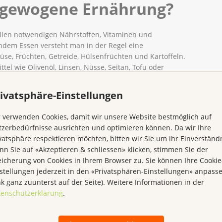
usgewogene Ernährung?
allen notwendigen Nährstoffen, Vitaminen und
ndem Essen versteht man in der Regel eine
e, Früchten, Getreide, Hülsenfrüchten und Kartoffeln.
tel wie Olivenöl, Linsen, Nüsse, Seitan, Tofu oder
eferanten, Milch und Milchprodukte, Fleisch, Fisch, oder
en konsumiert. Eine ausgewogene Ernährung sollte
ivatsphäre-Einstellungen
etzt werden.
 verwenden Cookies, damit wir unsere Website bestmöglich auf
zerbedürfnisse ausrichten und optimieren können. Da wir Ihre
vatsphäre respektieren möchten, bitten wir Sie um ihr Einverständn
n Sie auf «Akzeptieren & schliessen» klicken, stimmen Sie der
rf verändern. Je nach Krankheitsbild gelten dann
icherung von Cookies in Ihrem Browser zu. Sie können Ihre Cookie
mpfehlungen.
stellungen jederzeit in den «Privatsphären-Einstellungen» anpass
nk ganz zuunterst auf der Seite). Weitere Informationen in der
tenschutzerklärung
.
i einer Krebserkrankung