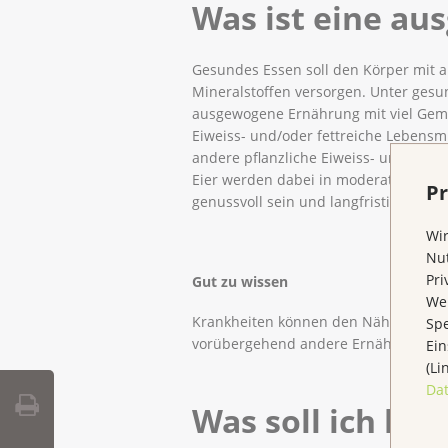
Was ist eine a
Gesundes Essen soll den Körper mit 
Mineralstoffen versorgen. Unter gesu
ausgewogene Ernährung mit viel Gemüs
Eiweiss- und/oder fettreiche Lebensmit
andere pflanzliche Eiweiss- und Fettli
Eier werden dabei in moderaten Meng
Pr
genussvoll sein und langfristig umges
Wir
Nut
Pri
Gut zu wissen
Wen
Krankheiten können den Nährstoffbeda
Spe
vorübergehend andere Ernährungse
Ein
(Li
Da
Was soll ich be