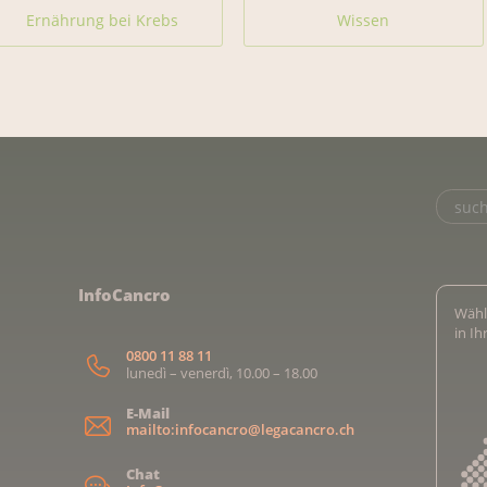
Ernährung bei Krebs
Wissen
InfoCancro
Wähl
in I
0800 11 88 11
lunedì – venerdì, 10.00 – 18.00
E-Mail
mailto:infocancro@legacancro.ch
Chat