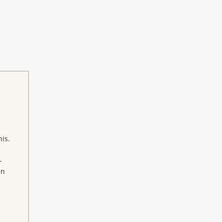
is.
-
en